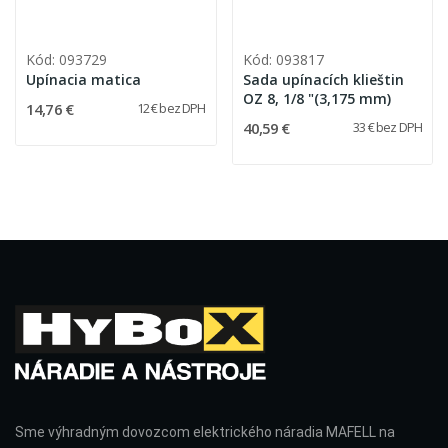
Kód: 093729
Kód: 093817
Upínacia matica
Sada upínacích klieštin
OZ 8, 1/8 "(3,175 mm)
14,76 €
12 € bez DPH
40,59 €
33 € bez DPH
Sme výhradným dovozcom elektrického náradia MAFELL na