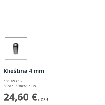
Klieština 4 mm
Kód:
093732
EAN:
4032689206479
24,60 €
s DPH