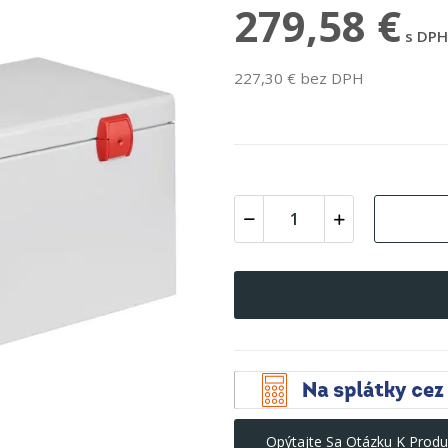
279,58 €
s DPH
227,30 € bez DPH
Opýtajte Sa Otázku K Produ