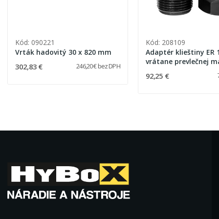
Kód: 090221
Kód: 208109
Vrták hadovitý 30 x 820 mm
Adaptér klieštiny ER 
vrátane prevlečnej m
302,83 €
246,20 € bez DPH
16
92,25 €