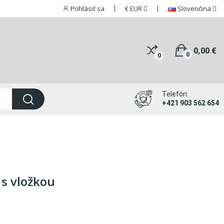
Prihlásiť sa
€
EUR
Slovenčina
0,00 €
0
0
Telefón:
+421 903 562 654
 s vložkou