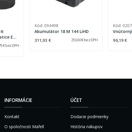
Kód: 094498
Kód: 020
16
Akumulátor 18 M 144 LiHD
Vnútorný
atice ER
311,93 €
96,19 €
253,60 € bez DPH
75 € bez DPH
INFORMÁCIE
ÚČET
Kontakt
Dodacie podmienky
O spoločnosti Mafell
História nákupov