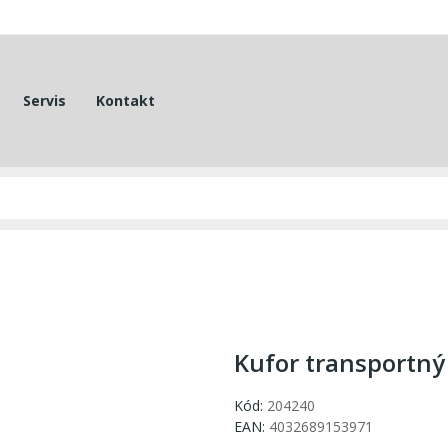
Servis
Kontakt
Kufor transportný
Kód:
204240
EAN:
4032689153971