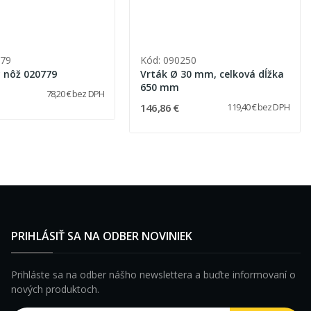
779
Kód: 090250
 nôž 020779
Vrták Ø 30 mm, celková dĺžka
650 mm
78,20 € bez DPH
146,86 €
119,40 € bez DPH
PRIHLÁSIŤ SA NA ODBER NOVINIEK
Prihláste sa na odber nášho newslettera a buďte informovaní o
nových produktoch.