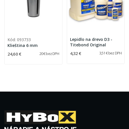
Lepidlo na drevo D3 -
Kód: 093733
Titebond Original
Klieština 6 mm
4,32 €
3,51 € bez DPH
24,60 €
20 € bez DPH