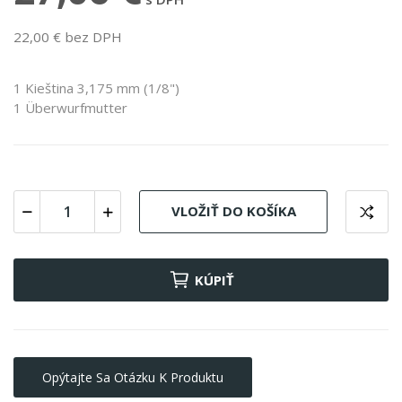
22,00 € bez DPH
1 Kieština 3,175 mm (1/8")
1 Überwurfmutter
VLOŽIŤ DO KOŠÍKA
KÚPIŤ
Opýtajte Sa Otázku K Produktu