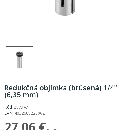
Redukčná objímka (brúsená) 1/4"
(6,35 mm)
Kód:
207947
EAN:
4032689220062
27,06 €
s DPH