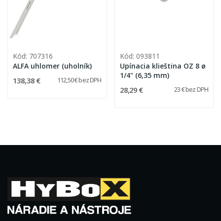
Kód: 707316
Kód: 093811
ALFA uhlomer (uholník)
Upínacia klieština OZ 8 ø
1/4" (6,35 mm)
138,38 €
112,50 € bez DPH
28,29 €
23 € bez DPH