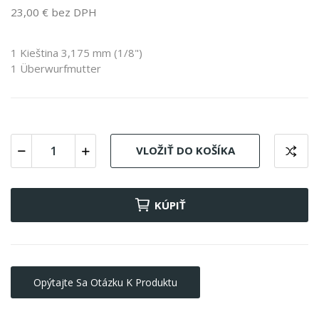
23,00 € bez DPH
1 Kieština 3,175 mm (1/8")
1 Überwurfmutter
VLOŽIŤ DO KOŠÍKA
KÚPIŤ
Opýtajte Sa Otázku K Produktu