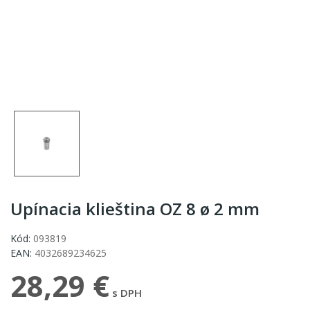
Upínacia klieština OZ 8 ø 2 mm
Kód:
093819
EAN:
4032689234625
28,29 €
s DPH