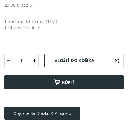
23,00 € bez DPH
1 Kieština 3,175 mm (1/8")
1 Überwurfmutter
VLOŽIŤ DO KOŠÍKA
KÚPIŤ
Opýtajte Sa Otázku K Produktu