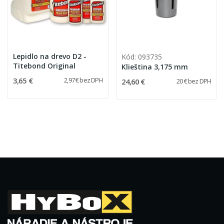
Lepidlo na drevo D2 -
Kód: 093735
Titebond Original
Klieština 3,175 mm
3,65 €
2,97 € bez DPH
24,60 €
20 € bez DPH