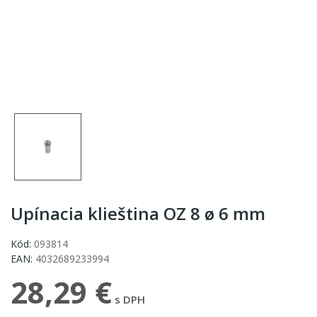
Upínacia klieština OZ 8 ø 6 mm
Kód:
093814
EAN:
4032689233994
28,29 €
s DPH