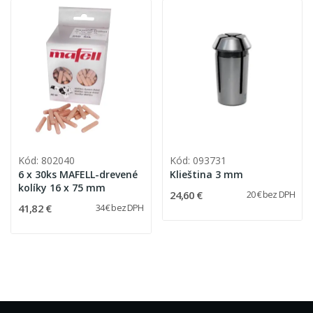
Kód: 802040
Kód: 093731
6 x 30ks MAFELL-drevené
Klieština 3 mm
kolíky 16 x 75 mm
24,60 €
20 € bez DPH
41,82 €
34 € bez DPH