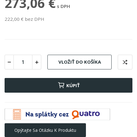
273,06 €
s DPH
222,00 € bez DPH
VLOŽIŤ DO KOŠÍKA
KÚPIŤ
Opýtajte Sa Otázku K Produktu