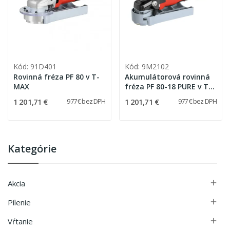
Kód: 91D401
Kód: 9M2102
Rovinná fréza PF 80 v T-
Akumulátorová rovinná
MAX
fréza PF 80-18 PURE v T-
MAX
1 201,71 €
1 201,71 €
977 € bez DPH
977 € bez DPH
Kategórie
Akcia

Pílenie

Vŕtanie
