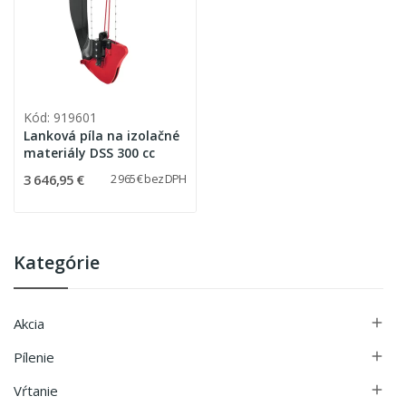
Kód: 919601
Lanková píla na izolačné
materiály DSS 300 cc
3 646,95 €
2 965 € bez DPH
Kategórie
Akcia

Pílenie

Vŕtanie
