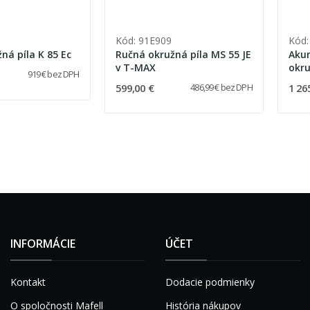
Kód: 91E909
Kód:
ná píla K 85 Ec
Ručná okružná píla MS 55 JE
Aku
v T-MAX
okru
919 € bez DPH
L-M
599,00 €
1 26
486,99 € bez DPH
INFORMÁCIE
ÚČET
Kontakt
Dodacie podmienky
O spoločnosti Mafell
História nákupov