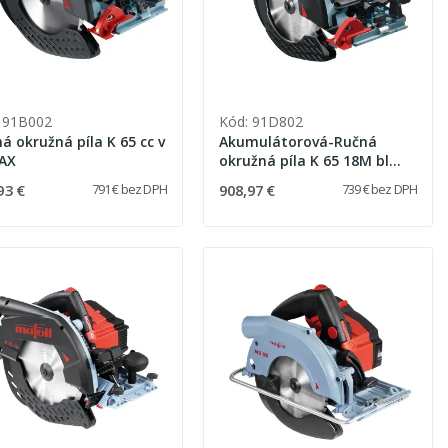
 91B002
Kód: 91D802
á okružná píla K 65 cc v
Akumulátorová-Ručná
AX
okružná píla K 65 18M bl
PURE v T-MAX
93 €
908,97 €
791 € bez DPH
739 € bez DPH