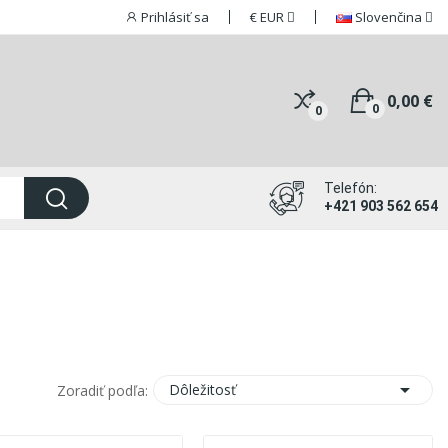
Prihlásiť sa
€
EUR
Slovenčina
0,00 €
0
0
Telefón:
+421 903 562 654

Dôležitosť
Zoradiť podľa: