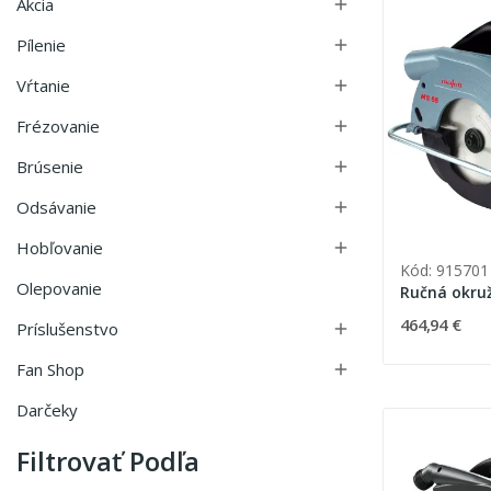
Akcia

Pílenie

Vŕtanie

Frézovanie

Brúsenie

Odsávanie

Hobľovanie

Kód: 915701
Olepovanie
Ručná okruž
464,94 €
Príslušenstvo

Fan Shop

Darčeky
Filtrovať Podľa