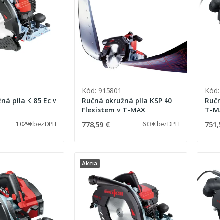
Kód: 915801
Kód:
ná píla K 85 Ec v
Ručná okružná píla KSP 40
Ručn
Flexistem v T-MAX
T-M
778,59 €
751,
1 029 € bez DPH
633 € bez DPH
Akcia