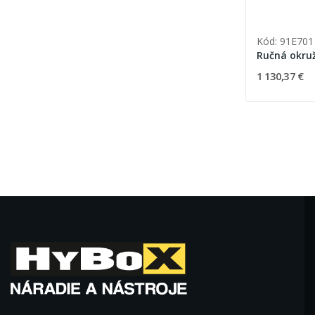
Kód: 91E701
Ručná okruž
1 130,37 €