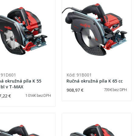
 91D601
Kód: 91B001
á okružná píla K 55
Ručná okružná píla K 65 cc
bl v T-MAX
908,97 €
739 € bez DPH
7,22 €
1 014 € bez DPH