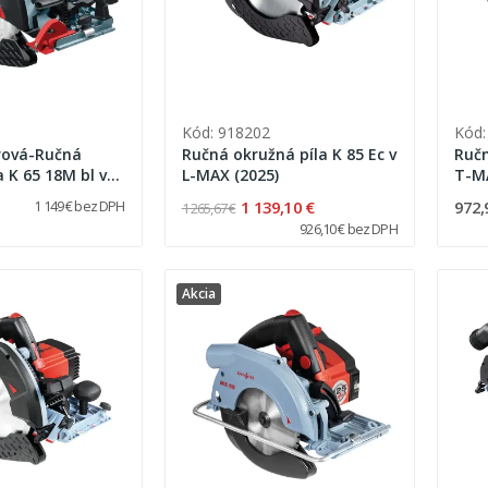
1
Kód: 918202
Kód:
ová-Ručná
Ručná okružná píla K 85 Ec v
Ručn
a K 65 18M bl v
L-MAX (2025)
T-M
1 139,10 €
972,
1 149 € bez DPH
1 265,67 €
926,10 € bez DPH
Akcia