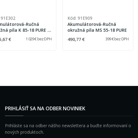
 91E302
Kód: 91E909
mulátorová-Ručná
Akumulátorová-Ručná
žná píla K 85-18 PURE v
okružná píla MS 55-18 PURE
AX
5,67 €
490,77 €
1 029 € bez DPH
399 € bez DPH
PRIHLÁSIŤ SA NA ODBER NOVINIEK
Prihláste sa na odber nášho newslettera a buďte informovaní o
nových produktoch.