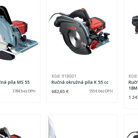
Kód: 918001
Kód:
ná píla MS 55
Ručná okružná píla K 55 cc
Ručn
18M 
682,65 €
378 € bez DPH
555 € bez DPH
1 24