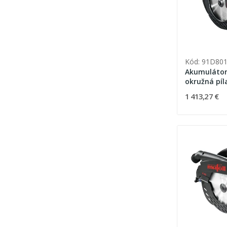
Kód: 91D80
Akumulátor
okružná píl
T-MAX
1 413,27 €