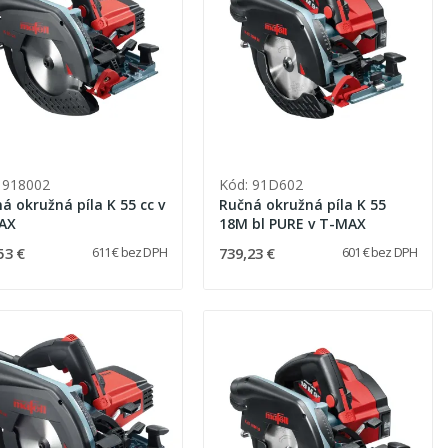
 918002
Kód: 91D602
á okružná píla K 55 cc v
Ručná okružná píla K 55
AX
18M bl PURE v T-MAX
53 €
739,23 €
611 € bez DPH
601 € bez DPH