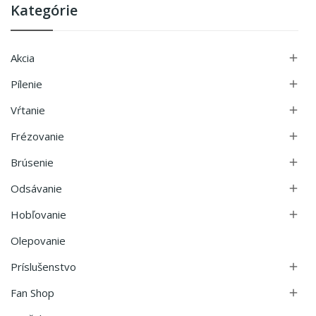
Kategórie
Akcia

Pílenie

Vŕtanie

Frézovanie

Brúsenie

Odsávanie

Hobľovanie

Olepovanie
Príslušenstvo

Fan Shop
