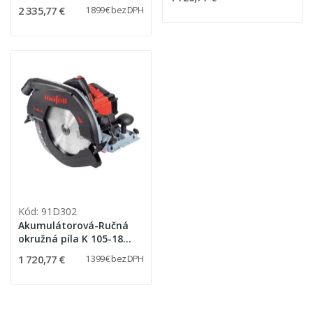
2 335,77 €
1 899 € bez DPH
Kód: 91D302
Akumulátorová-Ručná
okružná píla K 105-18
PURE
1 720,77 €
1 399 € bez DPH