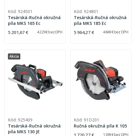
Kód: 924501
Kód: 924801
Tesárská-Ručná okružná
Tesárská-Ručná okružná
píla MKS 165 Ec
píla MKS 185 Ec
5 201,67 €
5 964,27 €
4 229 € bez DPH
4 849 € bez DPH
Akcia
Kód: 925409
Kód: 91D201
Tesárská-Ručná okružná
Ručná okružná píla K 105
píla MKS 130 JE
1 720,77 €
1 399 € bez DPH