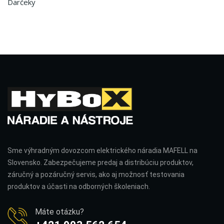
Darčeky
Sme výhradným dovozcom elektrického náradia MAFELL na
Slovensko. Zabezpečujeme predaj a distribúciu produktov,
záručný a pozáručný servis, ako aj možnosť testovania
produktov a účasti na odborných školeniach.
Máte otázku?