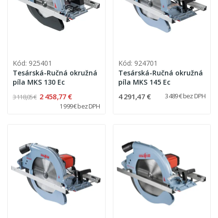
Kód: 925401
Kód: 924701
Tesárská-Ručná okružná
Tesárská-Ručná okružná
píla MKS 130 Ec
píla MKS 145 Ec
2 458,77 €
4 291,47 €
3 489 € bez DPH
3 118,05 €
1 999 € bez DPH