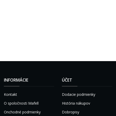
INFORMÁCIE
ÚČET
Kontakt
Dodacie podmienky
O spoločnosti Mafell
História nákupov
Onchodné podmienky
Dobropisy