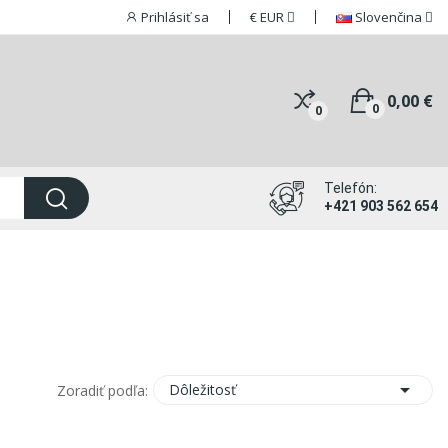
Prihlásiť sa
€
EUR
Slovenčina
0,00 €
0
0
Telefón:
+421 903 562 654

Dôležitosť
Zoradiť podľa: