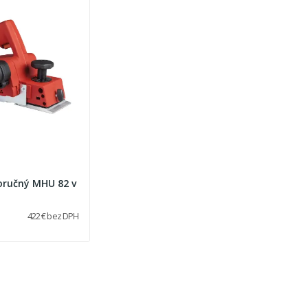
oručný MHU 82 v
422 € bez DPH