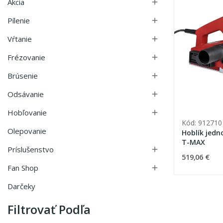
Akcia

Pílenie

Vŕtanie

Frézovanie

Brúsenie

Odsávanie

Hobľovanie

Kód: 912710
Olepovanie
Hoblík jedn
T-MAX
Príslušenstvo

519,06 €
Fan Shop

Darčeky
Filtrovať Podľa