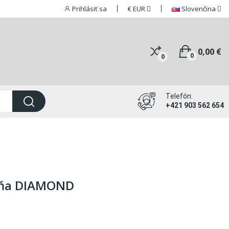
Prihlásiť sa
€
EUR
Slovenčina
0,00 €
0
0
Telefón:
+421 903 562 654
lňa DIAMOND