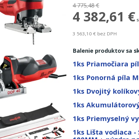
4 775,48 €
4 382,61 €
3 563,10 € bez DPH
Balenie produktov sa sk
1ks
Priamočiara pí
1ks
Ponorná píla M
1ks
Dvojitý kolíko
1ks
Akumulátorový 
1ks
Priemyselný vy
1ks
Lišta vodiaca - 