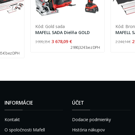
Kód: Gold sada
Kód: Bro
MAFELL SADA Dielňa GOLD
MAFELL S
3 678,09 €
2
3 999,35 €
2 244,14 €
2 990,32 € bez DPH
15 € bez DPH
INFORMÁCIE
ÚČET
Kontakt
Dodacie podmienky
O spoločnosti Mafell
História nákupov