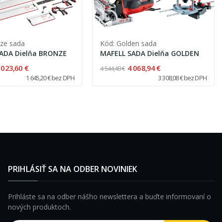
nze sada
Kód: Golden sada
ADA Dielňa BRONZE
MAFELL SADA Dielňa GOLDEN
 023,60 €
4 068,94 €
4 544,48 €
1 645,20 € bez DPH
3 308,08 € bez DPH
PRIHLÁSIŤ SA NA ODBER NOVINIEK
Prihláste sa na odber nášho newslettera a buďte informovaní o
nových produktoch.