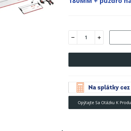
180MM + púzdro na
Opýtajte Sa Otázku K Produ