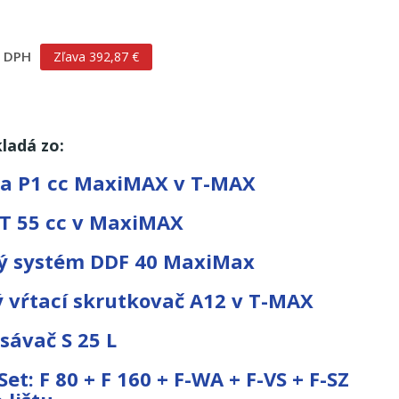
s DPH
Zľava 392,87 €
ladá zo:
la P1 cc MaxiMAX v T-MAX
T 55 cc v MaxiMAX
vý systém DDF 40 MaxiMax
vŕtací skrutkovač A12 v T-MAX
sávač S 25 L
Set: F 80 + F 160 + F-WA + F-VS + F-SZ