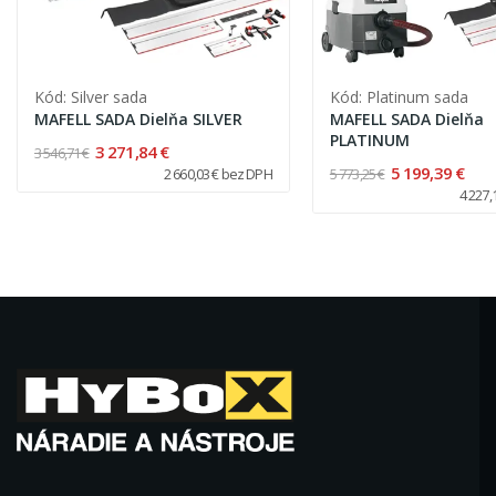
Kód: Silver sada
Kód: Platinum sada
MAFELL SADA Dielňa SILVER
MAFELL SADA Dielňa
PLATINUM
3 271,84 €
3 546,71 €
5 199,39 €
5 773,25 €
2 660,03 € bez DPH
4 227,