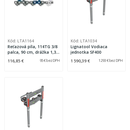
Kód: LTA1164
Kód: LTA1034
Reťazová píla, 114TG 3/8
Lignatool Vodiaca
palca, 90 cm, drážka 1,3
jednotka SF400
mm (Oregon 91VG-84E)
116,85 €
1 590,39 €
95 € bez DPH
1 293 € bez DPH