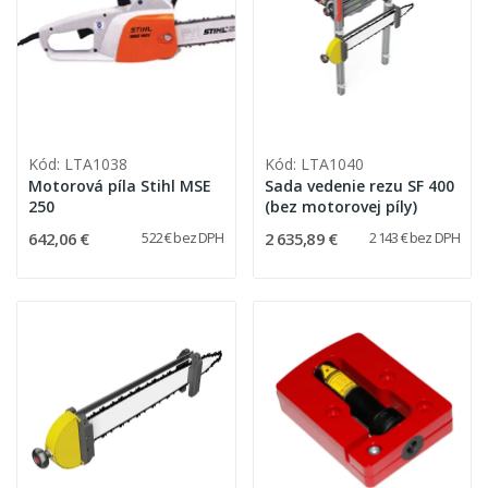
Kód: LTA1038
Kód: LTA1040
Motorová píla Stihl MSE
Sada vedenie rezu SF 400
250
(bez motorovej píly)
642,06 €
2 635,89 €
522 € bez DPH
2 143 € bez DPH