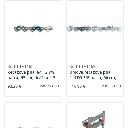
Kód: LTA1162
Kód: LTA1163
Reťazová píla, 84TG 3/8
Uhlová reťazová píla,
palca, 63 cm, drážka 1,3
114TG 3/8 palca, 90 cm,
mm (Oregon 91VG-84E)
drážka 1,3 mm (Stihl
92,25 €
116,85 €
75 € bez DPH
95 € bez DPH
3616000-0084)