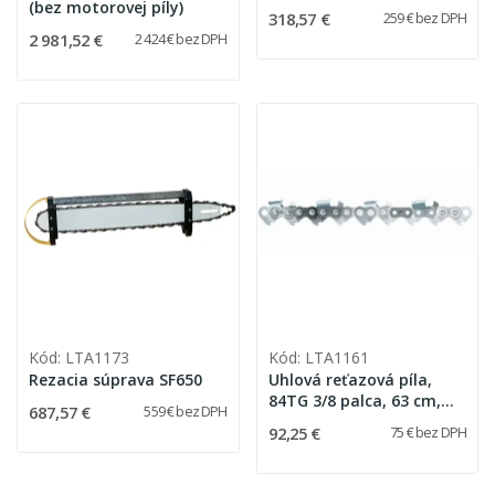
(bez motorovej píly)
318,57 €
259 € bez DPH
2 981,52 €
2 424 € bez DPH
Kód: LTA1173
Kód: LTA1161
Rezacia súprava SF650
Uhlová reťazová píla,
84TG 3/8 palca, 63 cm,
687,57 €
559 € bez DPH
drážka 1,3 mm (Stihl
92,25 €
75 € bez DPH
3616000-0084)