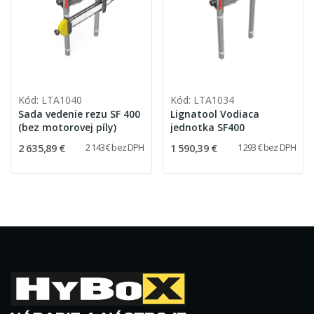
Kód: LTA1040
Kód: LTA1034
Sada vedenie rezu SF 400
Lignatool Vodiaca
(bez motorovej píly)
jednotka SF400
2 635,89 €
1 590,39 €
2 143 € bez DPH
1 293 € bez DPH