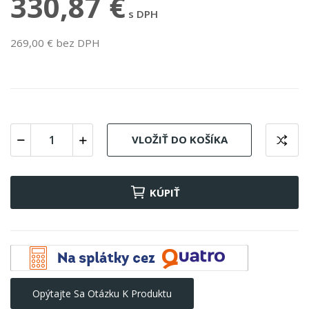
330,87 €
s DPH
269,00 € bez DPH
VLOŽIŤ DO KOŠÍKA
KÚPIŤ
Opýtajte Sa Otázku K Produktu