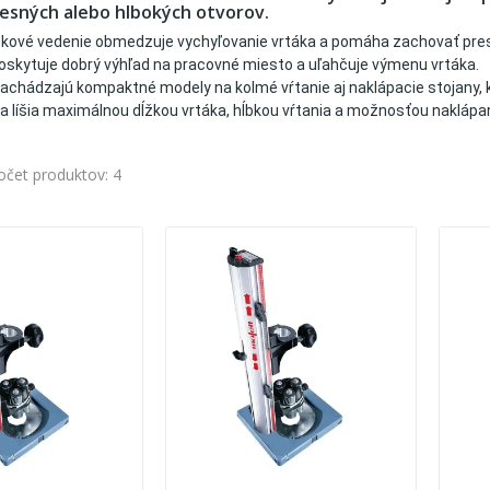
presných alebo hlbokých otvorov.
ekové vedenie obmedzuje vychyľovanie vrtáka a pomáha zachovať presný
oskytuje dobrý výhľad na pracovné miesto a uľahčuje výmenu vrtáka.
achádzajú kompaktné modely na kolmé vŕtanie aj naklápacie stojany, k
a líšia maximálnou dĺžkou vrtáka, hĺbkou vŕtania a možnosťou naklápan
očet produktov: 4