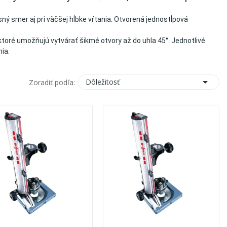
 smer aj pri väčšej hĺbke vŕtania. Otvorená jednostĺpová
toré umožňujú vytvárať šikmé otvory až do uhla 45°. Jednotlivé
ia.

Dôležitosť
Zoradiť podľa: