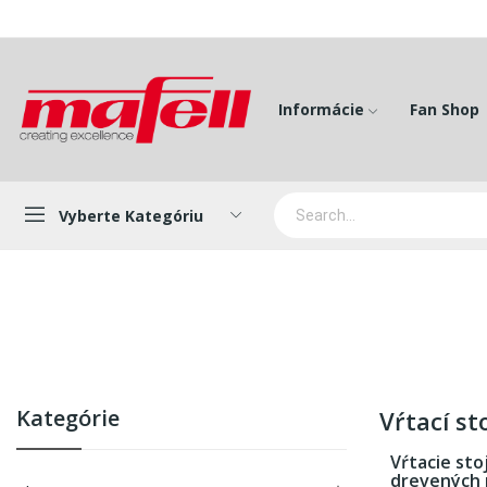
Informácie
Fan Shop
Vyberte Kategóriu
Kategórie
Vŕtací st
Vŕtacie sto
drevených n