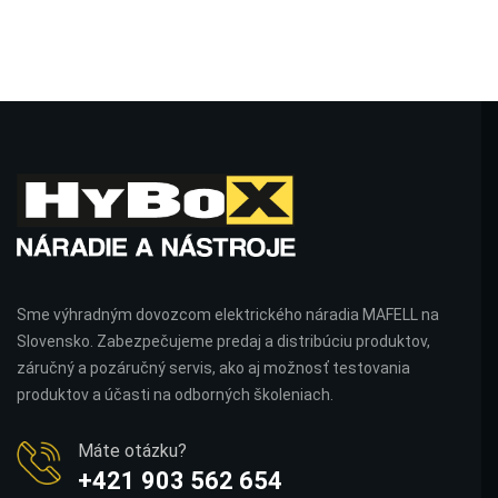
Sme výhradným dovozcom elektrického náradia MAFELL na
Slovensko. Zabezpečujeme predaj a distribúciu produktov,
záručný a pozáručný servis, ako aj možnosť testovania
produktov a účasti na odborných školeniach.
Máte otázku?
+421 903 562 654