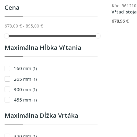
Kód: 961210
Cena
Vŕtací stoj
678,96 €
678,00 € - 895,00 €
Maximálna Hĺbka Vŕtania
160 mm
(1)
265 mm
(1)
300 mm
(1)
455 mm
(1)
Maximálna Dĺžka Vrtáka
320 mm
(1)