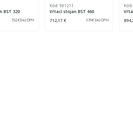
Kód: 961211
Kód:
an BST 320
Vŕtací stojan BST 460
Vŕta
712,17 €
894,
552 € bez DPH
579 € bez DPH