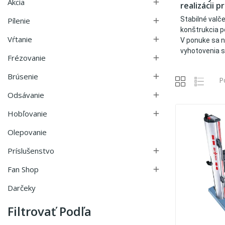
Akcia

realizácii 
Stabilné valč
Pílenie

konštrukcia p
Vŕtanie

V ponuke sa n
vyhotovenia s
Frézovanie

Brúsenie

P
Odsávanie

Hobľovanie

Olepovanie
Príslušenstvo

Fan Shop

Darčeky
Filtrovať Podľa