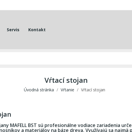
Servis
Kontakt
Vŕtací stojan
Úvodná stránka
Vŕtanie
Vŕtací stojan
ojan
jany MAFELL BST sú profesionálne vodiace zariadenia urč
osníkov a materiálov na báze dreva. Využívajú sa najmä pr