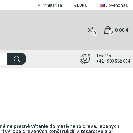
Prihlásiť sa
€
EUR
Slovenčina
0,00 €
0
0
Telefón:
+421 903 562 654
ené na presné vŕtanie do masívneho dreva, lepených
i výrobe drevených konštrukcií, v tesárstve a pri