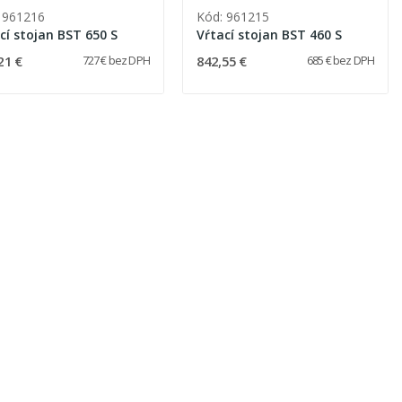
 961216
Kód: 961215
cí stojan BST 650 S
Vŕtací stojan BST 460 S
21 €
842,55 €
727 € bez DPH
685 € bez DPH