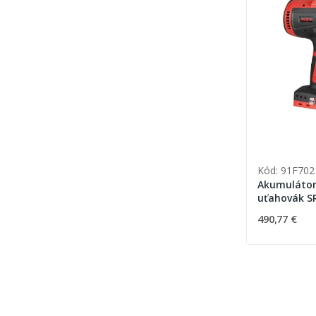
Kód: 91F702
Akumulátor
uťahovák SR
MAX3
490,77 €