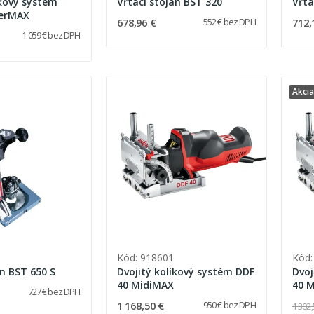
íkový systém
Vŕtací stojan BST 320
Vŕta
erMAX
678,96 €
712,
552 € bez DPH
1 059 € bez DPH
Akcia
Kód: 918601
Kód:
an BST 650 S
Dvojitý kolíkový systém DDF
Dvoj
40 MidiMAX
40 
727 € bez DPH
1 168,50 €
950 € bez DPH
1 302,