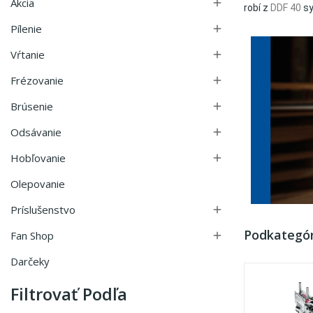
Akcia

robí z
DDF 40
sy
Pílenie

Vŕtanie

Frézovanie

Brúsenie

Odsávanie

Hobľovanie

Olepovanie
Príslušenstvo

Podkategór
Fan Shop

Darčeky
Filtrovať Podľa