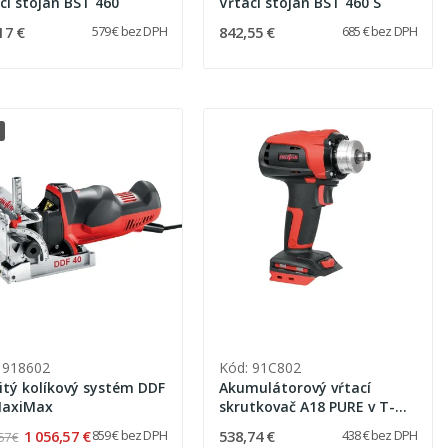
cí stojan BST 460
Vŕtací stojan BST 460 S
17 €
842,55 €
579 € bez DPH
685 € bez DPH
 918602
Kód: 91C802
itý kolíkový systém DDF
Akumulátorový vŕtací
MaxiMax
skrutkovač A18 PURE v T-
Max
1 056,57 €
538,74 €
859 € bez DPH
438 € bez DPH
57 €