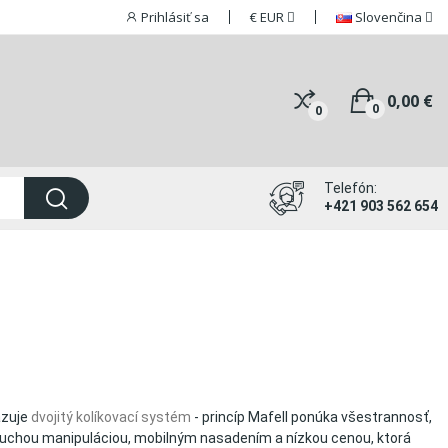
Prihlásiť sa
€
EUR
Slovenčina
0,00 €
0
0
Telefón:
+421 903 562 654
azuje
dvojitý kolíkovací systém
- princíp Mafell ponúka všestrannosť,
noduchou manipuláciou, mobilným nasadením a nízkou cenou, ktorá