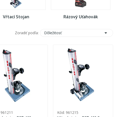
Vŕtací Stojan
Rázový Uťahovák

Dôležitosť
Zoradiť podľa:
 961211
Kód: 961215