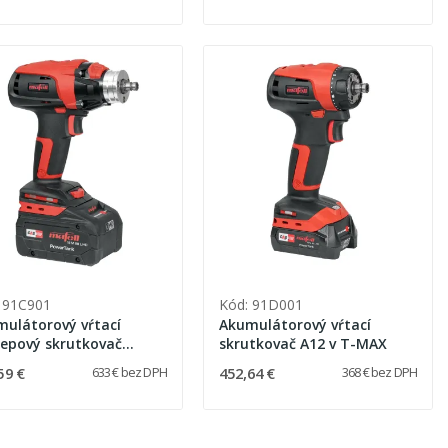
 91C901
Kód: 91D001
ulátorový vŕtací
Akumulátorový vŕtací
lepový skrutkovač
skrutkovač A12 v T-MAX
18 v T-Max
59 €
452,64 €
633 € bez DPH
368 € bez DPH