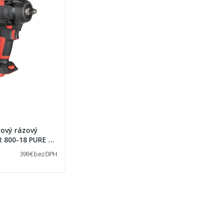
ový rázový
 800-18 PURE v
399 € bez DPH