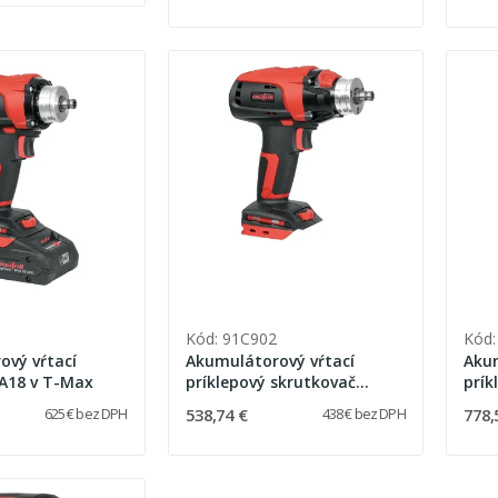
Kód: 91C902
Kód:
ový vŕtací
Akumulátorový vŕtací
Akum
A18 v T-Max
príklepový skrutkovač
prík
ASB18 PURE v T-Max
ASB
538,74 €
778,
625 € bez DPH
438 € bez DPH