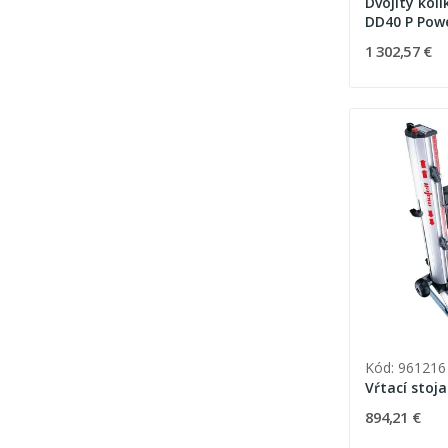
Dvojitý kol
DD40 P Pow
1 302,57 €
Kód: 961216
Vŕtací stoj
894,21 €