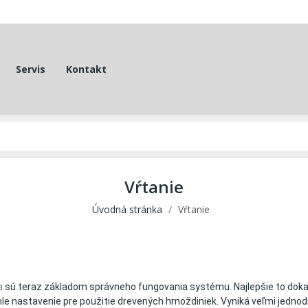
Servis
Kontakt
Vŕtanie
Úvodná stránka
Vŕtanie
a
sú teraz základom správneho fungovania systému. Najlepšie to dok
chle nastavenie pre použitie drevených hmoždiniek. Vyniká veľmi jed