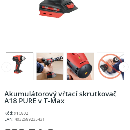
Akumulátorový vŕtací skrutkovač
A18 PURE v T-Max
Kód:
91C802
EAN:
4032689235431