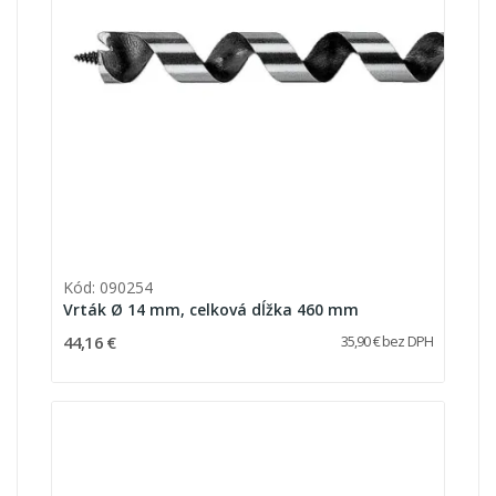
Kód: 090254
Vrták Ø 14 mm, celková dĺžka 460 mm
44,16 €
35,90 € bez DPH