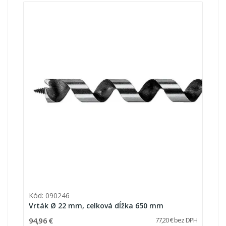
Kód: 090246
Vrták Ø 22 mm, celková dĺžka 650 mm
94,96 €
77,20 € bez DPH