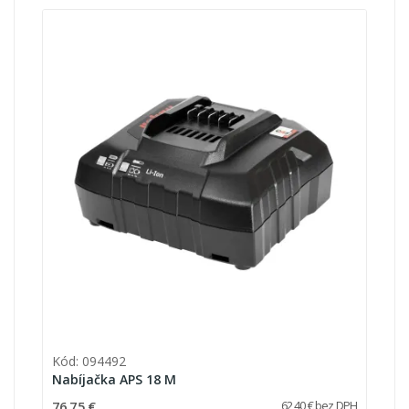
Kód: 094492
Nabíjačka APS 18 M
76,75 €
62,40 € bez DPH