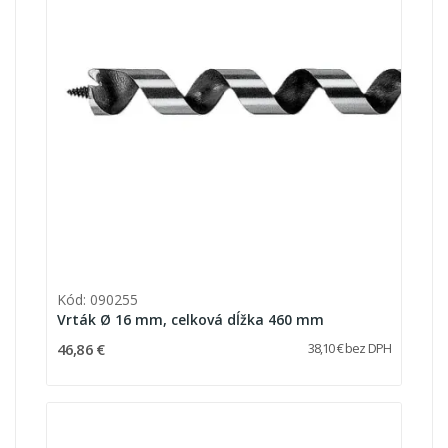
Kód: 090255
Vrták Ø 16 mm, celková dĺžka 460 mm
46,86 €
38,10 € bez DPH