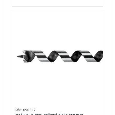
Kód: 090247
Vrták Ø 24 mm, celková dĺžka 650 mm