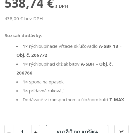
538,74 €
s DPH
438,00 € bez DPH
Rozsah dodávky:
1×
rýchloupínacie vŕtacie skľučovadlo
A-SBF 13
–
Obj. č. 206772
1×
rýchloupínací držiak bitov
A-SBH
–
Obj. č.
206766
1×
spona na opasok
1×
prídavná rukoväť
Dodávané v transportnom a úložnom kufri
T-MAX
VLOŽIŤ DO KOŠÍKA