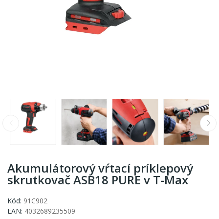
Akumulátorový vŕtací príklepový
skrutkovač ASB18 PURE v T-Max
Kód:
91C902
EAN:
4032689235509