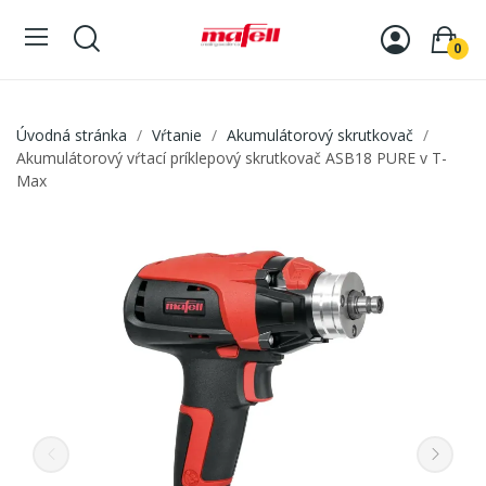
0
Úvodná stránka
Vŕtanie
Akumulátorový skrutkovač
Akumulátorový vŕtací príklepový skrutkovač ASB18 PURE v T-
Max