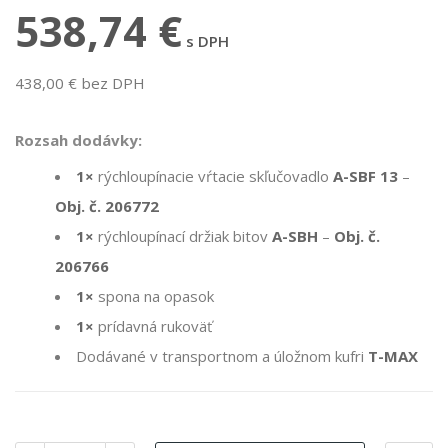
538,74 €
s DPH
438,00 € bez DPH
Rozsah dodávky:
1×
rýchloupínacie vŕtacie skľučovadlo
A-SBF 13
–
Obj. č. 206772
1×
rýchloupínací držiak bitov
A-SBH
–
Obj. č.
206766
1×
spona na opasok
1×
prídavná rukoväť
Dodávané v transportnom a úložnom kufri
T-MAX