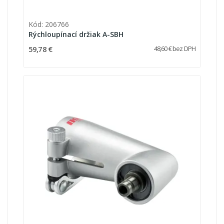
Kód: 206766
Rýchloupínací držiak A-SBH
59,78 €
48,60 € bez DPH