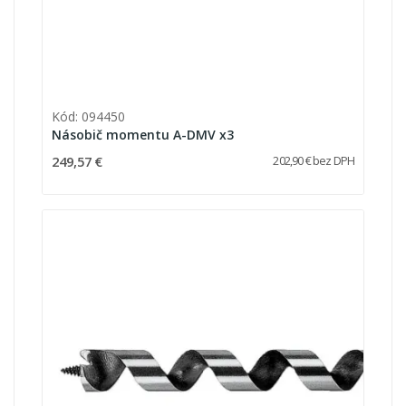
Kód: 094450
Násobič momentu A-DMV x3
249,57 €
202,90 € bez DPH