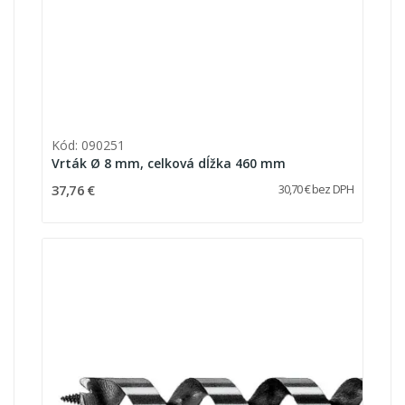
Kód: 090251
Vrták Ø 8 mm, celková dĺžka 460 mm
37,76 €
30,70 € bez DPH