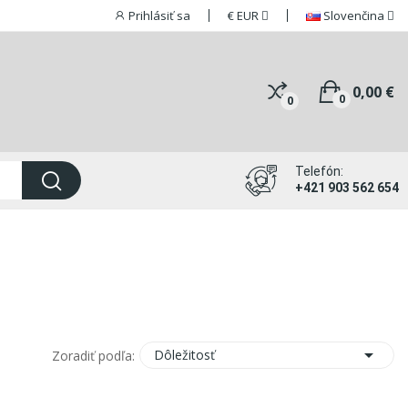
Prihlásiť sa
€
EUR
Slovenčina
0,00 €
0
0
Telefón:
+421 903 562 654

Dôležitosť
Zoradiť podľa: