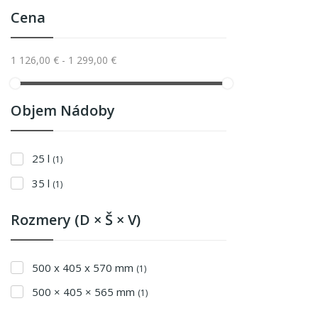
Cena
1 126,00 € - 1 299,00 €
Objem Nádoby
25 l
(1)
35 l
(1)
Rozmery (D × Š × V)
500 x 405 x 570 mm
(1)
500 × 405 × 565 mm
(1)