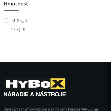
Hmotnosť
13,5 kg
(1)
17 kg
(1)
Sme výhradným dovozcom elektrického náradia MAFELL na