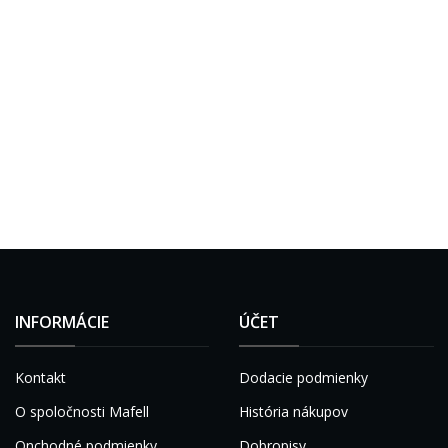
INFORMÁCIE
ÚČET
Kontakt
Dodacie podmienky
O spoločnosti Mafell
História nákupov
Onchodné podmienky
Dobropisy