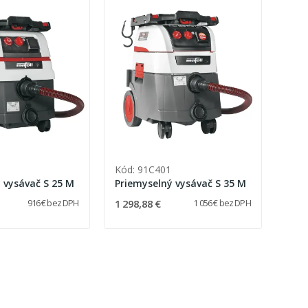
Kód: 91C401
 vysávač S 25 M
Priemyselný vysávač S 35 M
1 298,88 €
916 € bez DPH
1 056 € bez DPH