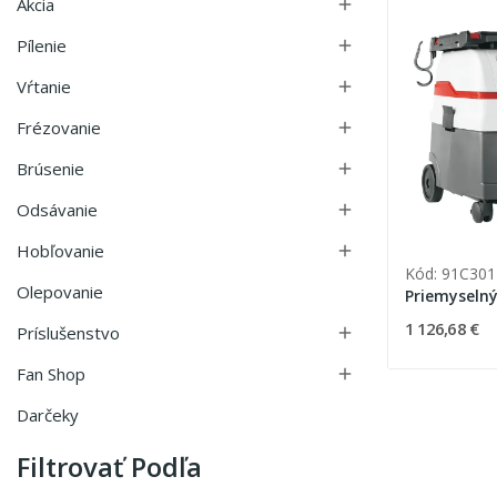
Akcia

Pílenie

Vŕtanie

Frézovanie

Brúsenie

Odsávanie

Hobľovanie

Kód: 91C301
Olepovanie
Priemyselný
1 126,68 €
Príslušenstvo

Fan Shop

Darčeky
Filtrovať Podľa