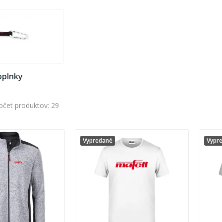
oplnky
očet produktov: 29
Vypredané
Vypr