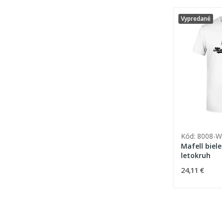
Vypredané
Kód: 8008-
Mafell biele
letokruh
24,11 €