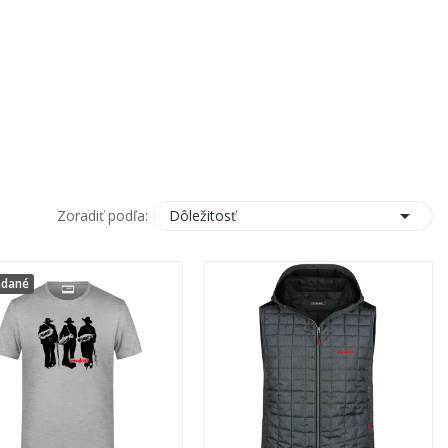

Dôležitosť
Zoradiť podľa:
edané