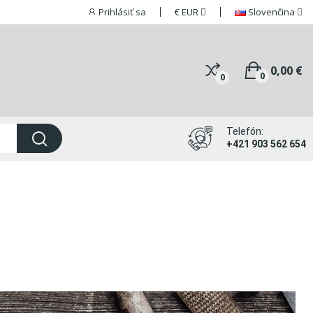
Prihlásiť sa
€
EUR
Slovenčina
0,00 €
0
0
Telefón:
+421 903 562 654