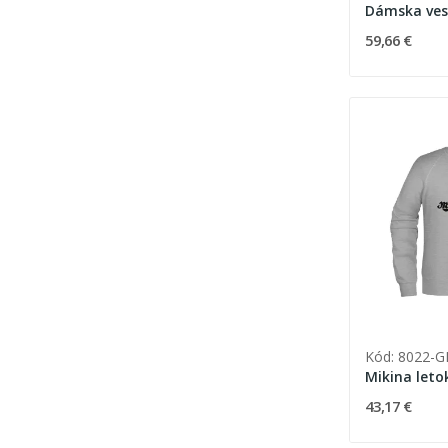
Dámska ves
59,66 €
Kód: 8022-
Mikina leto
43,17 €