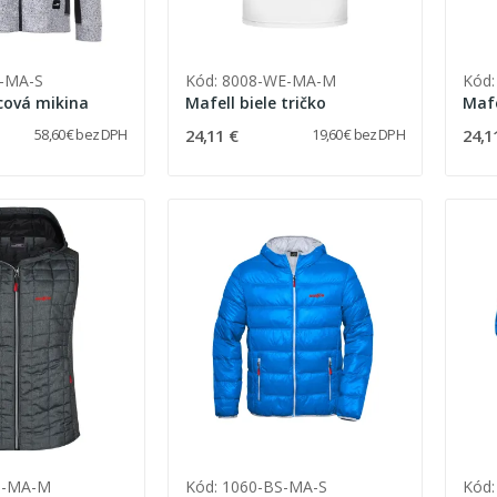
H-MA-S
Kód: 8008-WE-MA-M
Kód:
cová mikina
Mafell biele tričko
Mafe
24,11 €
24,1
58,60 € bez DPH
19,60 € bez DPH
M-MA-M
Kód: 1060-BS-MA-S
Kód: