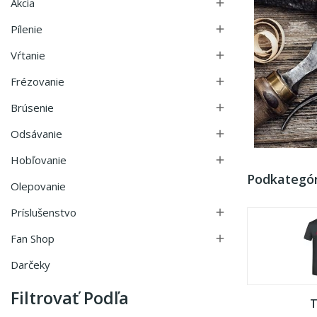
Akcia

Pílenie

Vŕtanie

Frézovanie

Brúsenie

Odsávanie

Hobľovanie

Podkategór
Olepovanie
Príslušenstvo

Fan Shop

Darčeky
Filtrovať Podľa
T