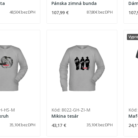
ta
Pánska zimná bunda
Dám
107,99 €
107,
48,50 € bez DPH
87,80 € bez DPH
Vypr
GH-HS-M
Kód: 8022-GH-ZI-M
Kód
kruh
Mikina tesár
Mafe
43,17 €
24,1
35,10 € bez DPH
35,10 € bez DPH