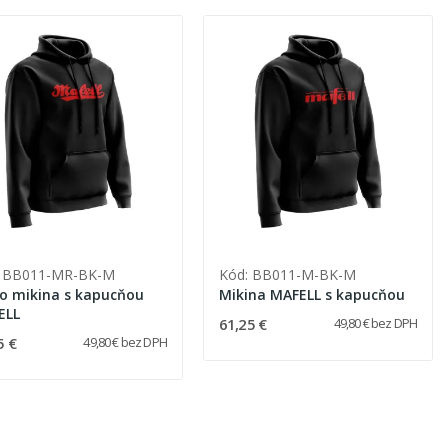
: BB011-MR-BK-M
Kód: BB011-M-BK-M
o mikina s kapucňou
Mikina MAFELL s kapucňou
ELL
61,25 €
49,80 € bez DPH
5 €
49,80 € bez DPH