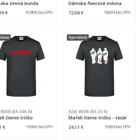
ska zimná bunda
Dámska fleecová mikina
99 €
72,08 €
87,80 € bez DPH
58,60 € bez DPH
edané
Vypredané
: 8008-BK-MA-M
Kód: 8008-BK-ZI-M
ll čierne tričko
Mafell čierne tričko - tesár
1 €
24,11 €
19,60 € bez DPH
19,60 € bez DPH