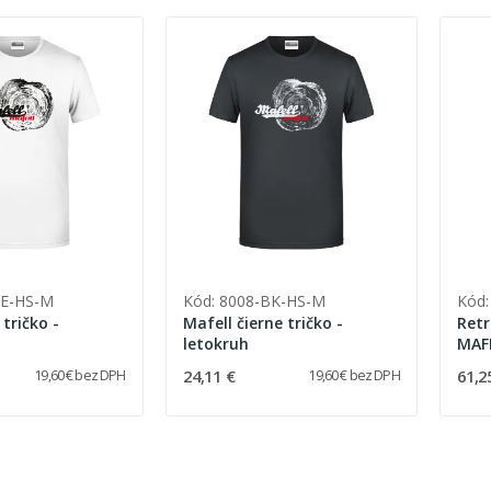
WE-HS-M
Kód: 8008-BK-HS-M
Kód
 tričko -
Mafell čierne tričko -
Retr
letokruh
MAF
24,11 €
61,2
19,60 € bez DPH
19,60 € bez DPH