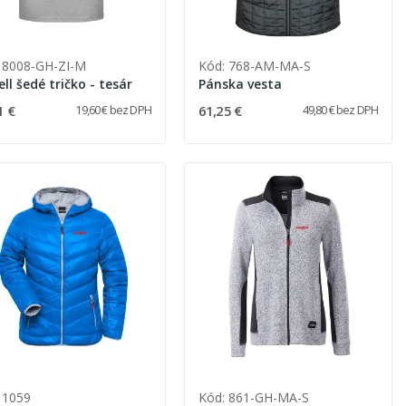
 8008-GH-ZI-M
Kód: 768-AM-MA-S
ll šedé tričko - tesár
Pánska vesta
1 €
61,25 €
19,60 € bez DPH
49,80 € bez DPH
 1059
Kód: 861-GH-MA-S