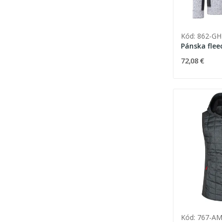
Kód: 862-G
Pánska flee
72,08 €
Kód: 767-A