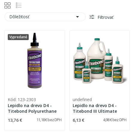

Dôležitosť
Filtrovať
Vypredané
Kód: 123-2303
undefined
Lepidlo na drevo D4 -
Lepidlo na drevo D4 -
Titebond Polyurethane
Titebond III Ultimate
13,76 €
6,13 €
11,18 € bez DPH
4,98 € bez DPH