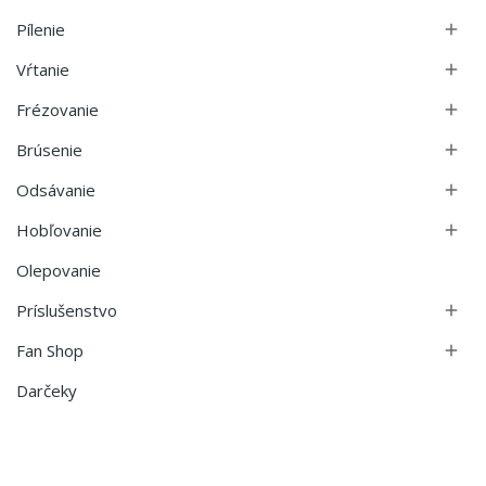
Pílenie

Vŕtanie

Frézovanie

Brúsenie

Odsávanie

Hobľovanie

Olepovanie
Príslušenstvo

Fan Shop

Darčeky