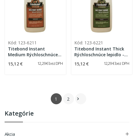
Kód: 123-6211
Kód: 123-6221
Titebond Instant
Titebond Instant Thick
Medium Rýchloschnúce
Rýchloschnúce lepidlo -
lepidlo - 59 ml
59 ml
15,12 €
15,12 €
12,29 € bez DPH
12,29 € bez DPH
1
2

Kategórie
Akcia
