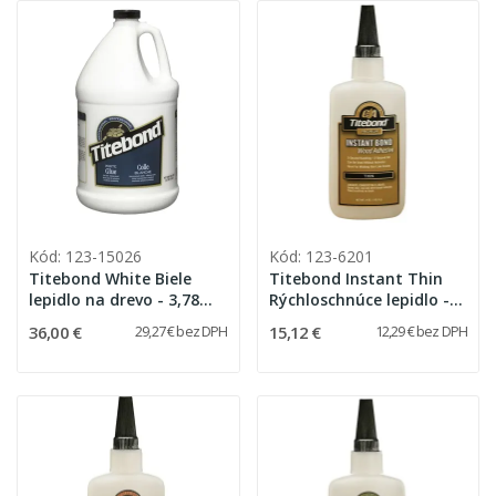
Kód: 123-15026
Kód: 123-6201
Titebond White Biele
Titebond Instant Thin
lepidlo na drevo - 3,78
Rýchloschnúce lepidlo -
litru
59 ml
36,00 €
15,12 €
29,27 € bez DPH
12,29 € bez DPH