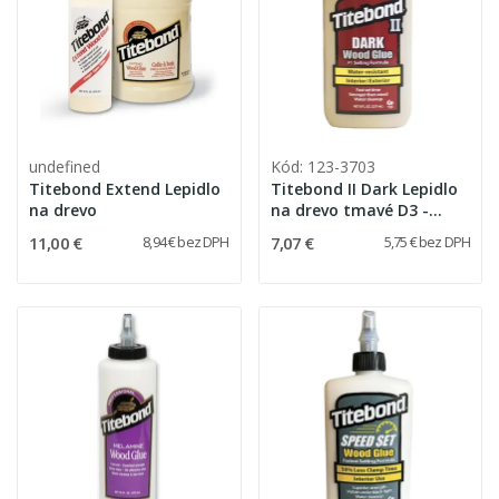
undefined
Kód: 123-3703
Titebond Extend Lepidlo
Titebond II Dark Lepidlo
na drevo
na drevo tmavé D3 -
237ml
11,00 €
7,07 €
8,94 € bez DPH
5,75 € bez DPH