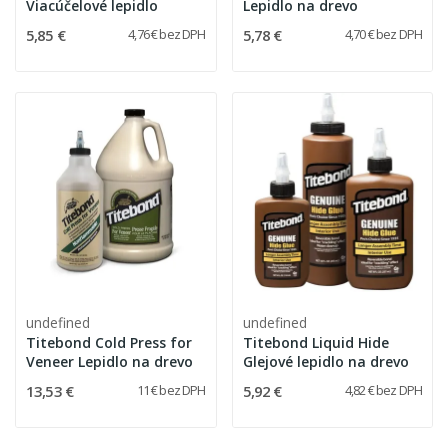
Viacúčelové lepidlo
Lepidlo na drevo
5,85 €
5,78 €
4,76 € bez DPH
4,70 € bez DPH
undefined
undefined
Titebond Cold Press for
Titebond Liquid Hide
Veneer Lepidlo na drevo
Glejové lepidlo na drevo
13,53 €
5,92 €
11 € bez DPH
4,82 € bez DPH