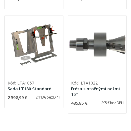
Kód: LTA1057
Kód: LTA1022
Sada LT180 Standard
Fréza s otočnými nožmi
15°
2 598,99 €
2 113 € bez DPH
485,85 €
395 € bez DPH