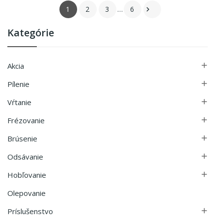
1
2
3
…
6

Kategórie
Akcia

Pílenie

Vŕtanie

Frézovanie

Brúsenie

Odsávanie

Hobľovanie

Olepovanie
Príslušenstvo
