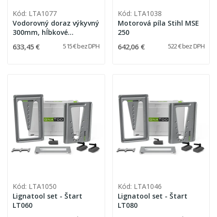
Kód: LTA1077
Kód: LTA1038
Vodorovný doraz výkyvný
Motorová píla Stihl MSE
300mm, hĺbkové
250
prevedenie 135 mm
633,45 €
642,06 €
515 € bez DPH
522 € bez DPH
(LT060 / LT080 / LT120)
Kód: LTA1050
Kód: LTA1046
Lignatool set - Štart
Lignatool set - Štart
LT060
LT080