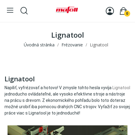
0
Lignatool
Úvodná stránka
Frézovanie
Lignatool
Lignatool
Napíliť, vyfrézovať a hotovo! V zmysle tohto hesla vyvíja
Lignatool
jednoducho ovládateľné, ale vysoko efektívne stroje a nástroje
na prácu s drevom. Z ekonomického pohľadu bolo toto doteraz
možné urobiť iba pomocou drahých CNC strojov. Vyťažiť zo svojej
práce viac s Lignatool je to jednoduché!