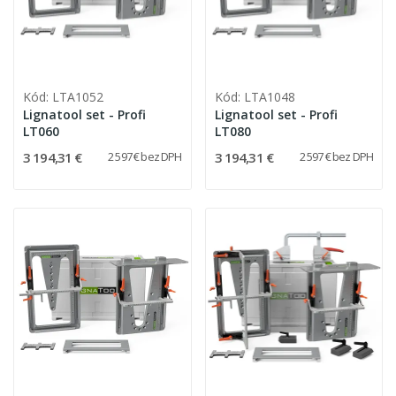
Kód: LTA1052
Kód: LTA1048
Lignatool set - Profi
Lignatool set - Profi
LT060
LT080
3 194,31 €
3 194,31 €
2 597 € bez DPH
2 597 € bez DPH