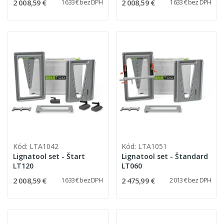
2 008,59 €
2 008,59 €
1 633 € bez DPH
1 633 € bez DPH
Kód: LTA1042
Kód: LTA1051
Lignatool set - Štart
Lignatool set - Štandard
LT120
LT060
2 008,59 €
2 475,99 €
1 633 € bez DPH
2 013 € bez DPH