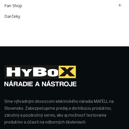
Fan Shop

Darčeky
Sme výhradným dovozcom elektrického náradia MAFELL na
Slovensko. Zabezpečujeme predaj a distribúciu produktov,
záručný a pozáručný servis, ako aj možnosť testovania
produktov a účasti na odborných školeniach.