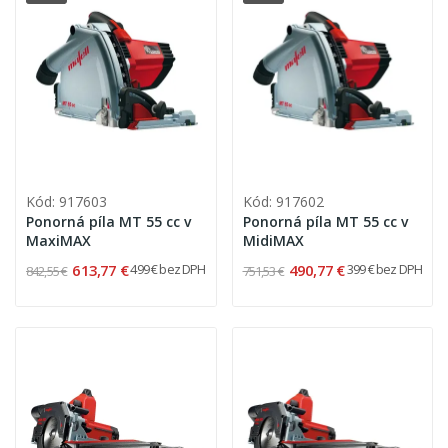
Kód: 917603
Kód: 917602
Ponorná píla MT 55 cc v
Ponorná píla MT 55 cc v
MaxiMAX
MidiMAX
613,77 €
490,77 €
499 € bez DPH
399 € bez DPH
842,55 €
751,53 €