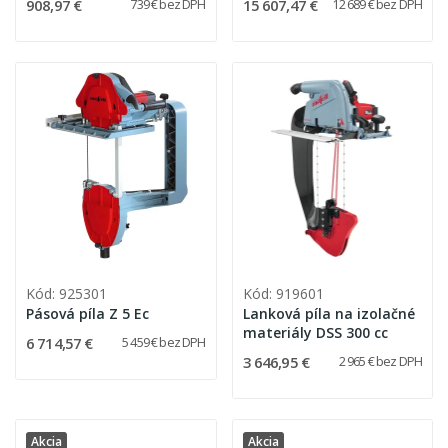
908,97 €
15 607,47 €
739 € bez DPH
12 689 € bez DPH
Kód: 925301
Kód: 919601
Pásová píla Z 5 Ec
Lanková píla na izolačné
materiály DSS 300 cc
6 714,57 €
5 459 € bez DPH
3 646,95 €
2 965 € bez DPH
Akcia
Akcia