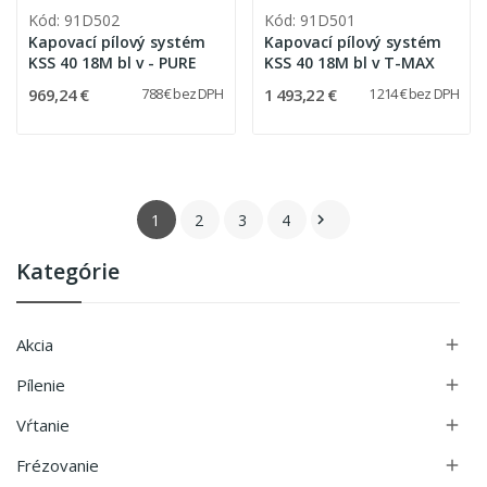
Kód: 91D502
Kód: 91D501
Kapovací pílový systém
Kapovací pílový systém
KSS 40 18M bl v - PURE
KSS 40 18M bl v T-MAX
969,24 €
1 493,22 €
788 € bez DPH
1 214 € bez DPH
1
2
3
4

Kategórie
Akcia

Pílenie

Vŕtanie

Frézovanie
