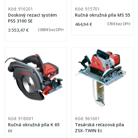
Kód: 916201
Kód: 915701
Doskový rezací systém
Ručná okružná píla MS 55
PSS 3100 SE
464,94 €
378 € bez DPH
3 553,47 €
2 889 € bez DPH
Kód: 91B001
Kód: 961601
Ručná okružná píla K 65
Tesárská reťazová píla
cc
ZSX-TWIN Ec