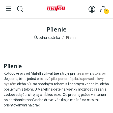
0
Pílenie
Úvodná stránka
Pílenie
Pílenie
Kotúčové píly od Mafell sú kvalitné stroje pre
tesárov
a
stolárov
.
Je jedno, či sa jedná o
listovú pílu
,
ponornú pílu
,
kapovací pílový
systém
alebo
pílu
so spodným ťahom s lineárnym vedením, alebo
posuvným stolom. U Mafell nájdete na všetky možnosti rezania
zodpovedajúci stroj aj s hĺbkou rezu. Od presnej práce v interiéri
po obrábanie masívneho dreva: všetko je možné so strojmi
orientovanými na prax.