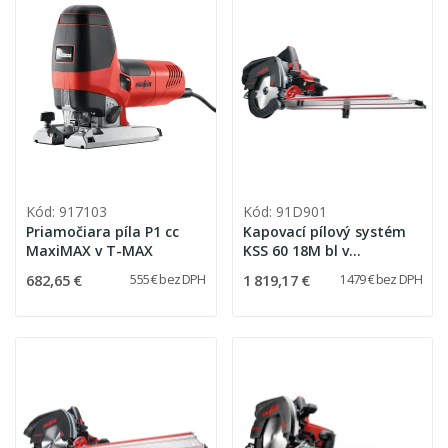
Kód: 917103
Kód: 91D901
Priamočiara píla P1 cc
Kapovací pílový systém
MaxiMAX v T-MAX
KSS 60 18M bl v
transportnom kufri
682,65 €
1 819,17 €
555 € bez DPH
1 479 € bez DPH