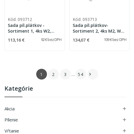
Kód: 093712
Kód: 093713
Sada píl.plátkov -
Sada píl.plátkov-
Sortiment 1, 4ks W2,
Sortiment 2, 4ks M2, W6,
W+P2, W5, W4, 2ks CUnex
L2, W+M2, 2ks CUnex W1
113,16 €
134,07 €
92 € bez DPH
109 € bez DPH
W1
1
2
3
…
54

Kategórie
Akcia

Pílenie

Vŕtanie
