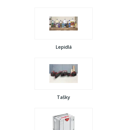
Lepidlá
Tašky