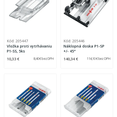
Kód: 205447
Kód: 205446
Vložka proti vytrhávaniu
Náklopná doska P1-SP
P1-SS, 5ks
+/- 45°
10,33 €
140,34 €
8,40 € bez DPH
114,10 € bez DPH