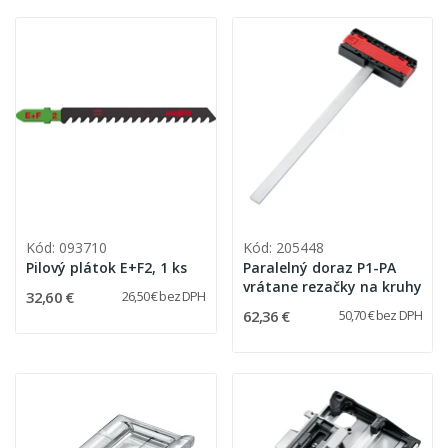
Kód: 093710
Kód: 205448
Pilový plátok E+F2, 1 ks
Paralelný doraz P1-PA
vrátane rezačky na kruhy
32,60 €
26,50 € bez DPH
62,36 €
50,70 € bez DPH