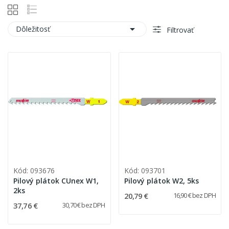

Dôležitosť
Filtrovať
Kód: 093676
Kód: 093701
Pilový plátok CUnex W1,
Pilový plátok W2, 5ks
2ks
20,79 €
16,90 € bez DPH
37,76 €
30,70 € bez DPH