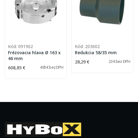
Kód: 091902
Kód: 203602
Frézovacia hlava Ø 163 x
Redukcia 58/35 mm
46 mm
28,29 €
23 € bez DPH
608,85 €
495 € bez DPH