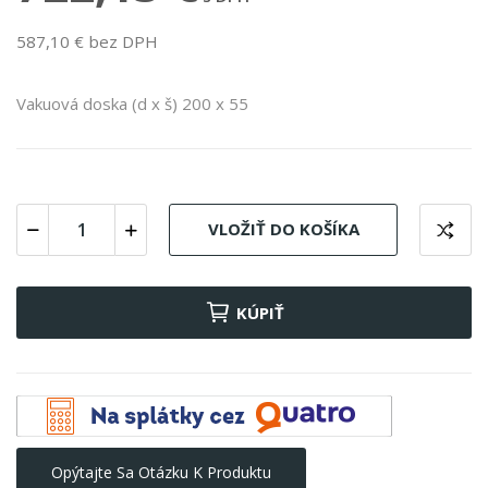
587,10 € bez DPH
Vakuová doska (d x š) 200 x 55
VLOŽIŤ DO KOŠÍKA
KÚPIŤ
Opýtajte Sa Otázku K Produktu