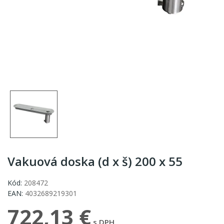
Vakuová doska (d x š) 200 x 55
Kód:
208472
EAN:
4032689219301
722,13 €
s DPH