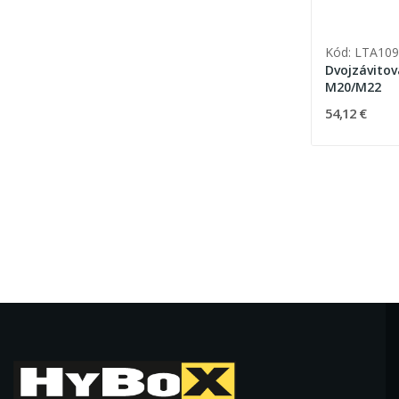
Kód: LTA109
Dvojzávitov
M20/M22
54,12 €