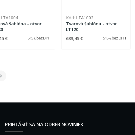
 LTA1004
Kód: LTA1002
ová šablóna - otvor
Tvarová šablóna - otvor
80
LT120
45 €
633,45 €
515 € bez DPH
515 € bez DPH

PRIHLÁSIŤ SA NA ODBER NOVINIEK