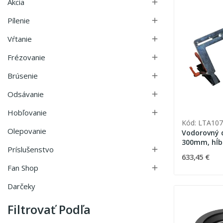
Akcia

Pílenie

Vŕtanie

Frézovanie

Brúsenie

Odsávanie

Hobľovanie

Kód: LTA107
Olepovanie
Vodorovný 
300mm, hĺb
Príslušenstvo

135 mm (LT0
633,45 €
LT120)
Fan Shop

Darčeky
Filtrovať Podľa