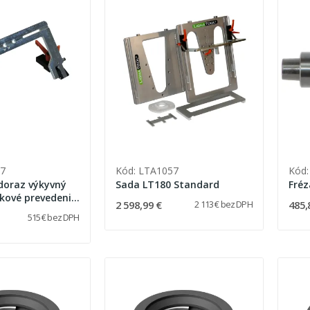
7
Kód: LTA1057
Kód:
doraz výkyvný
Sada LT180 Standard
Fréz
kové prevedenie
2 598,99 €
485,
2 113 € bez DPH
60 / LT080 /
515 € bez DPH