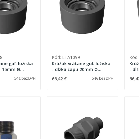
8
Kód: LTA1099
Kód:
ane guľ. ložiska
Krúžok vrátane guľ. ložiska
Krúž
pu 15mm Ø
- dĺžka čapu 20mm Ø
- dĺžk
47,6mm
46,
66,42 €
66,4
54 € bez DPH
54 € bez DPH