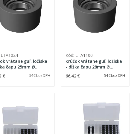
 LTA1024
Kód: LTA1100
ok vrátane guľ. ložiska
Krúžok vrátane guľ. ložiska
a čapu 25mm Ø
- dĺžka čapu 28mm Ø
2mm
45,4mm
2 €
66,42 €
54 € bez DPH
54 € bez DPH