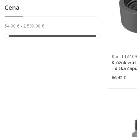
Cena
54,00 € - 2 599,00 €
Kód: LTA109
Krúžok vrát
- dĺžka ča
48,9mm
66,42 €