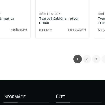
1
Kód: LTA1006
Kód:
á matica
Tvarová šablóna - otvor
Tvar
LT060
LT0
633,45 €
633,
44 € bez DPH
515 € bez DPH
1
2
3
INFORMÁCIE
ÚČET