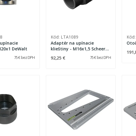
8
Kód: LTA1089
Kód:
upínacie
Adaptér na upínacie
 M20x1 DeWalt
klieštiny - M16x1,5 Scheer
191,
HM16/HM18/HM25
92,25 €
75 € bez DPH
75 € bez DPH