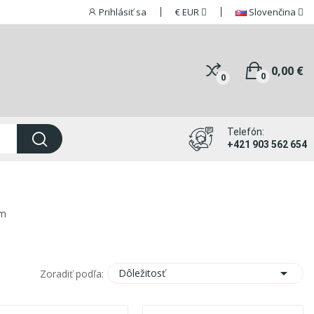
Prihlásiť sa
€
EUR
Slovenčina
0,00 €
0
0
Telefón:
+421 903 562 654
ém

Dôležitosť
Zoradiť podľa: