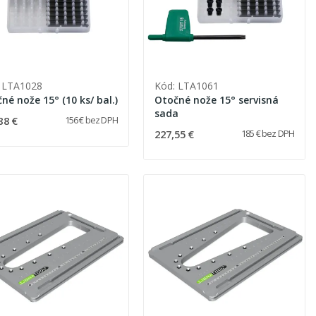
 LTA1028
Kód: LTA1061
Otočné nože 15° (10 ks/ bal.)
Otočné nože 15° servisná
sada
88 €
156 € bez DPH
227,55 €
185 € bez DPH