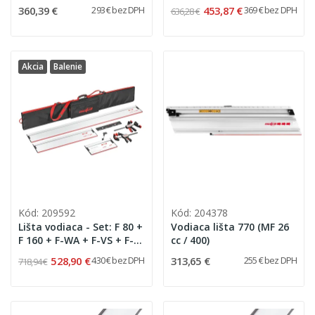
+ púzdro na lištu
360,39 €
453,87 €
293 € bez DPH
369 € bez DPH
636,28 €
Akcia
Balenie
Kód: 209592
Kód: 204378
Lišta vodiaca - Set: F 80 +
Vodiaca lišta 770 (MF 26
F 160 + F-WA + F-VS + F-
cc / 400)
SZ 180MM + púzdro na
528,90 €
313,65 €
430 € bez DPH
255 € bez DPH
718,94 €
lištu