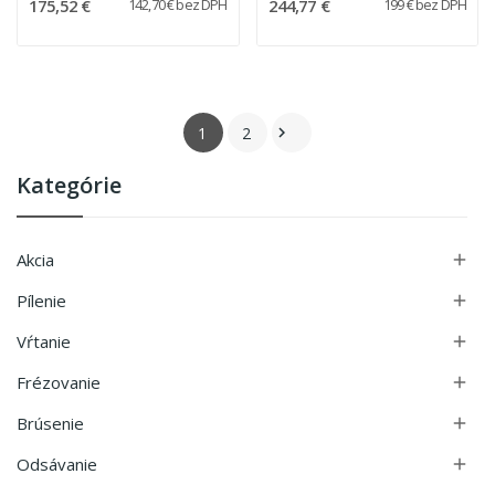
175,52 €
244,77 €
142,70 € bez DPH
199 € bez DPH
1
2

Kategórie
Akcia

Pílenie

Vŕtanie

Frézovanie

Brúsenie

Odsávanie
