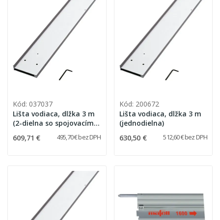
Kód: 037037
Kód: 200672
Lišta vodiaca, dlžka 3 m
Lišta vodiaca, dlžka 3 m
(2-dielna so spojovacím
(jednodielna)
kusom)
609,71 €
630,50 €
495,70 € bez DPH
512,60 € bez DPH