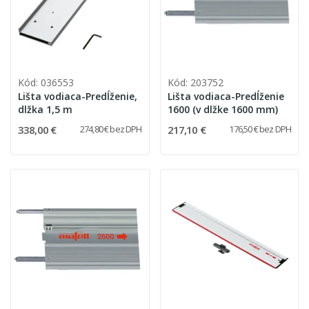
Kód: 036553
Kód: 203752
Lišta vodiaca-Predĺženie,
Lišta vodiaca-Predĺženie
dlžka 1,5 m
1600 (v dlžke 1600 mm)
338,00 €
217,10 €
274,80 € bez DPH
176,50 € bez DPH