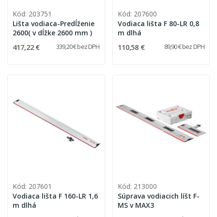
Kód: 203751
Kód: 207600
Lišta vodiaca-Predĺženie
Vodiaca lišta F 80-LR 0,8
2600( v dĺžke 2600 mm )
m dlhá
417,22 €
110,58 €
339,20 € bez DPH
89,90 € bez DPH
Kód: 207601
Kód: 213000
Vodiaca lišta F 160-LR 1,6
Súprava vodiacich líšt F-
m dlhá
MS v MAX3