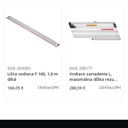
Kód: 204365
Kód: 208171
Lišta vodiaca F 160, 1,6 m
Vodiace zariadenie L,
dlhá
maximálna dĺžka rezu
370 mm
166,05 €
286,59 €
135 € bez DPH
233 € bez DPH