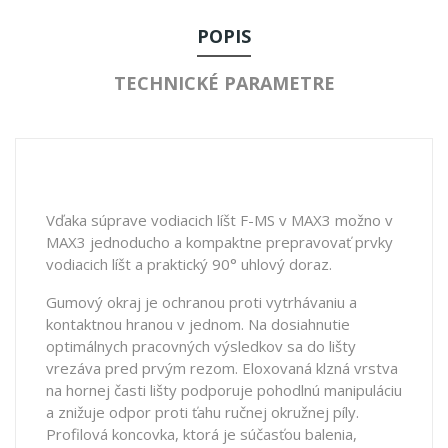
POPIS
TECHNICKÉ PARAMETRE
Vďaka súprave vodiacich líšt F-MS v MAX3 možno v
MAX3 jednoducho a kompaktne prepravovať prvky
vodiacich líšt a praktický 90° uhlový doraz.
Gumový okraj je ochranou proti vytrhávaniu a
kontaktnou hranou v jednom. Na dosiahnutie
optimálnych pracovných výsledkov sa do lišty
vrezáva pred prvým rezom. Eloxovaná klzná vrstva
na hornej časti lišty podporuje pohodlnú manipuláciu
a znižuje odpor proti ťahu ručnej okružnej píly.
Profilová koncovka, ktorá je súčasťou balenia,