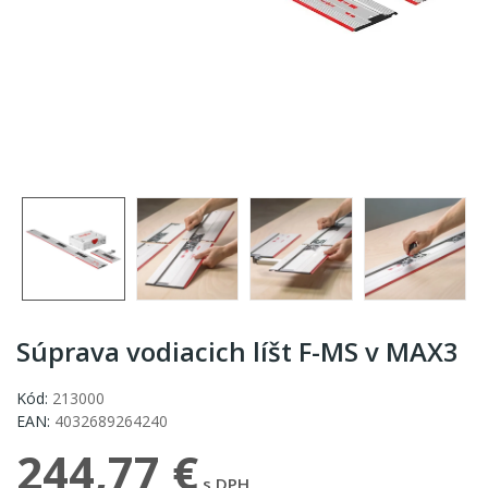
Súprava vodiacich líšt F-MS v MAX3
Kód:
213000
EAN:
4032689264240
244,77 €
s DPH