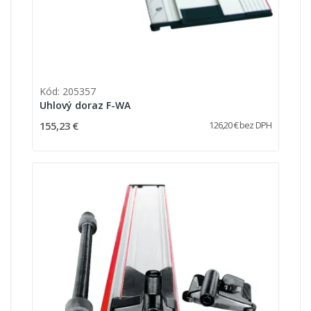
Kód: 205357
Uhlový doraz F-WA
155,23 €
126,20 € bez DPH