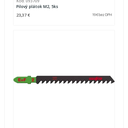
Kód: 093709
Pilový plátok M2, 5ks
23,37 €
19 € bez DPH