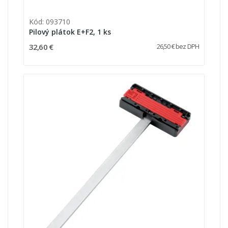
Kód: 093710
Pilový plátok E+F2, 1 ks
32,60 €
26,50 € bez DPH