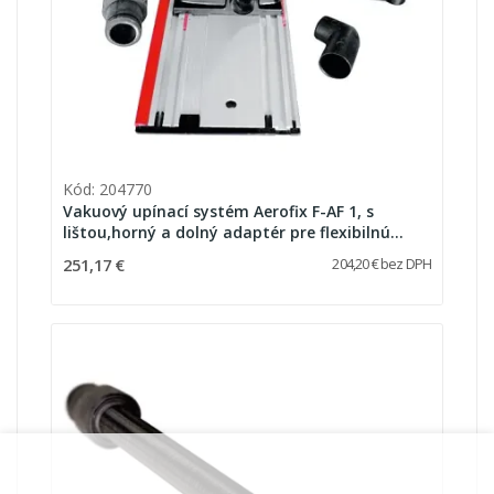
Kód: 204770
Vakuový upínací systém Aerofix F-AF 1, s
lištou,horný a dolný adaptér pre flexibilnú
hadicu
251,17 €
204,20 € bez DPH