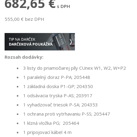
682,65 €
s DPH
555,00 € bez DPH
Rozsah dodávky:
3 listy do priamočiarej píly CUnex W1, W2, W+P2
1 paralelný doraz P-PA; 205448
1 základná doska P1-GP; 204350
1 odsávacia tryska P-AS; 203917
1 vyhadzovač triesok P-SA; 204353
1 ochrana proti vytrhavaniu P-SS; 205447
1 klzná vložka PG; 205464
1 pripojovací kábel 4 m