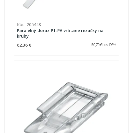
Kód: 205448
Paralelný doraz P1-PA vrátane rezačky na
kruhy
62,36 €
50,70 € bez DPH