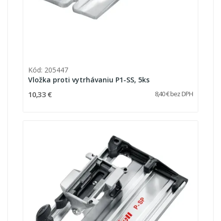
Kód: 205447
Vložka proti vytrhávaniu P1-SS, 5ks
10,33 €
8,40 € bez DPH