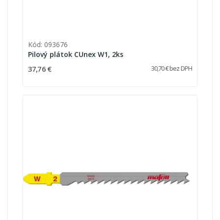
Kód: 093676
Pilový plátok CUnex W1, 2ks
37,76 €
30,70 € bez DPH