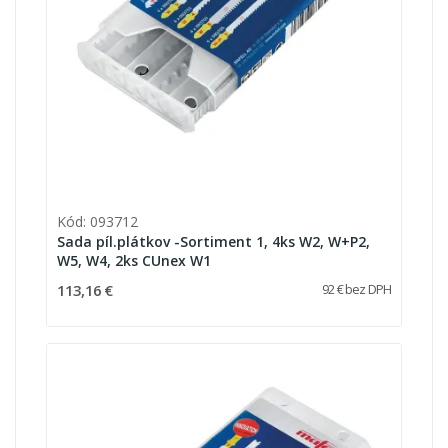
Kód: 093712
Sada píl.plátkov -Sortiment 1, 4ks W2, W+P2,
W5, W4, 2ks CUnex W1
113,16 €
92 € bez DPH