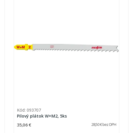
Kód: 093707
Pilový plátok W+M2, 5ks
35,06 €
28,50 € bez DPH